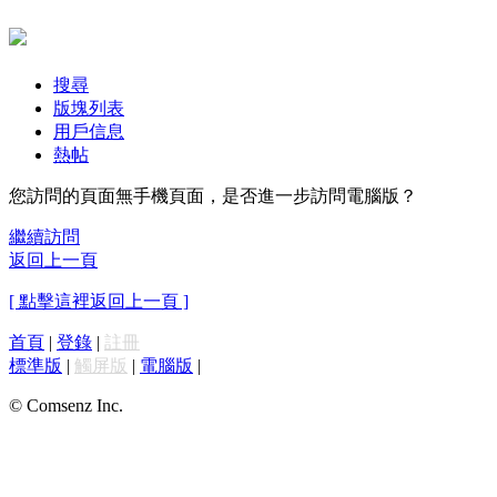
搜尋
版塊列表
用戶信息
熱帖
您訪問的頁面無手機頁面，是否進一步訪問電腦版？
繼續訪問
返回上一頁
[ 點擊這裡返回上一頁 ]
首頁
|
登錄
|
註冊
標準版
|
觸屏版
|
電腦版
|
© Comsenz Inc.