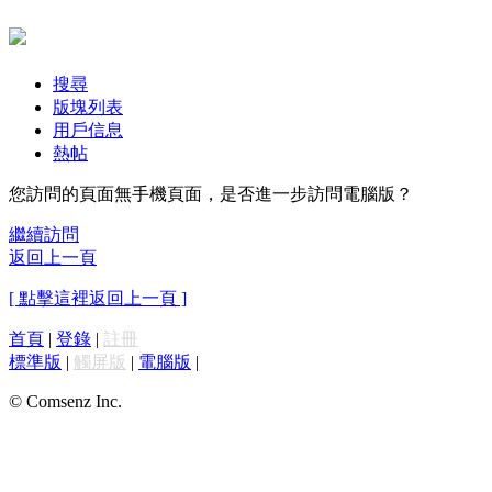
搜尋
版塊列表
用戶信息
熱帖
您訪問的頁面無手機頁面，是否進一步訪問電腦版？
繼續訪問
返回上一頁
[ 點擊這裡返回上一頁 ]
首頁
|
登錄
|
註冊
標準版
|
觸屏版
|
電腦版
|
© Comsenz Inc.