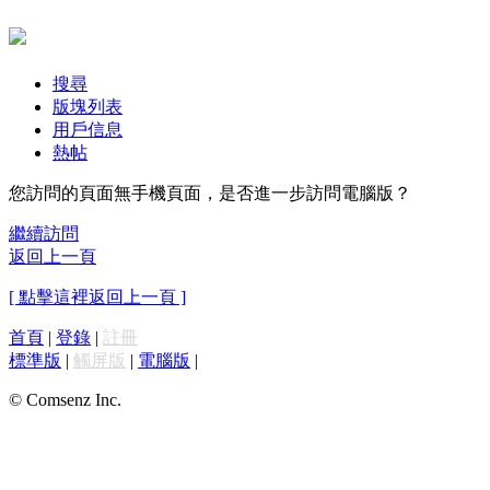
搜尋
版塊列表
用戶信息
熱帖
您訪問的頁面無手機頁面，是否進一步訪問電腦版？
繼續訪問
返回上一頁
[ 點擊這裡返回上一頁 ]
首頁
|
登錄
|
註冊
標準版
|
觸屏版
|
電腦版
|
© Comsenz Inc.