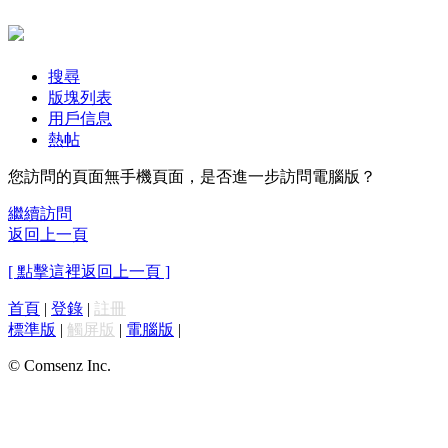
搜尋
版塊列表
用戶信息
熱帖
您訪問的頁面無手機頁面，是否進一步訪問電腦版？
繼續訪問
返回上一頁
[ 點擊這裡返回上一頁 ]
首頁
|
登錄
|
註冊
標準版
|
觸屏版
|
電腦版
|
© Comsenz Inc.