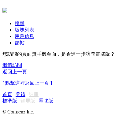
搜尋
版塊列表
用戶信息
熱帖
您訪問的頁面無手機頁面，是否進一步訪問電腦版？
繼續訪問
返回上一頁
[ 點擊這裡返回上一頁 ]
首頁
|
登錄
|
註冊
標準版
|
觸屏版
|
電腦版
|
© Comsenz Inc.