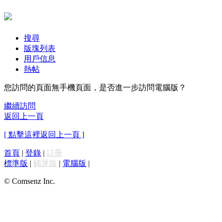
搜尋
版塊列表
用戶信息
熱帖
您訪問的頁面無手機頁面，是否進一步訪問電腦版？
繼續訪問
返回上一頁
[ 點擊這裡返回上一頁 ]
首頁
|
登錄
|
註冊
標準版
|
觸屏版
|
電腦版
|
© Comsenz Inc.