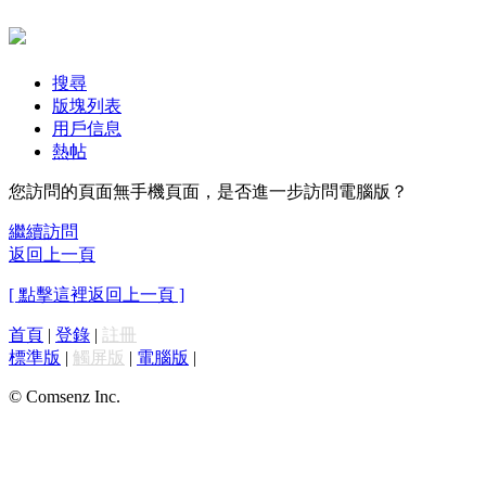
搜尋
版塊列表
用戶信息
熱帖
您訪問的頁面無手機頁面，是否進一步訪問電腦版？
繼續訪問
返回上一頁
[ 點擊這裡返回上一頁 ]
首頁
|
登錄
|
註冊
標準版
|
觸屏版
|
電腦版
|
© Comsenz Inc.