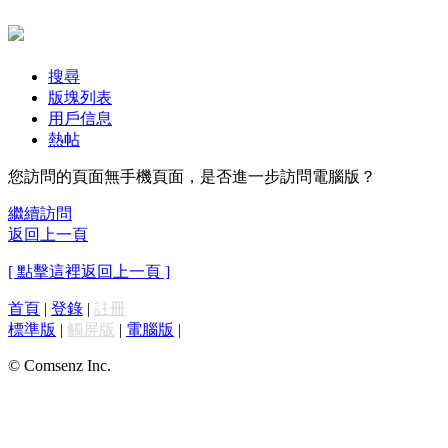
搜尋
版塊列表
用戶信息
熱帖
您訪問的頁面無手機頁面，是否進一步訪問電腦版？
繼續訪問
返回上一頁
[ 點擊這裡返回上一頁 ]
首頁
|
登錄
|
註冊
標準版
|
觸屏版
|
電腦版
|
© Comsenz Inc.