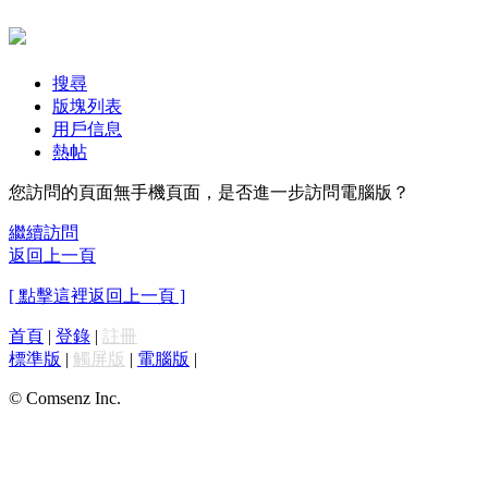
搜尋
版塊列表
用戶信息
熱帖
您訪問的頁面無手機頁面，是否進一步訪問電腦版？
繼續訪問
返回上一頁
[ 點擊這裡返回上一頁 ]
首頁
|
登錄
|
註冊
標準版
|
觸屏版
|
電腦版
|
© Comsenz Inc.