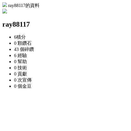
ray88117的資料
ray88117
6
積分
0 顆
鑽石
43 個
碎鑽
6
經驗
0
幫助
0
技術
0
貢獻
0 次
宣傳
0 個
金豆