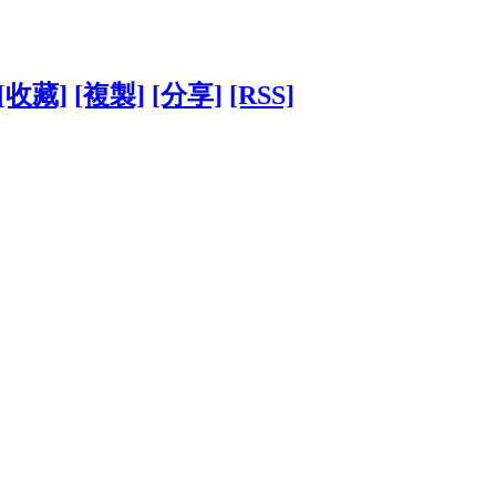
[收藏]
[複製]
[分享]
[RSS]