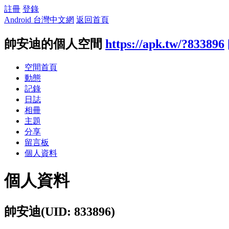
註冊
登錄
Android 台灣中文網
返回首頁
帥安迪的個人空間
https://apk.tw/?833896
空間首頁
動態
記錄
日誌
相冊
主題
分享
留言板
個人資料
個人資料
帥安迪
(UID: 833896)