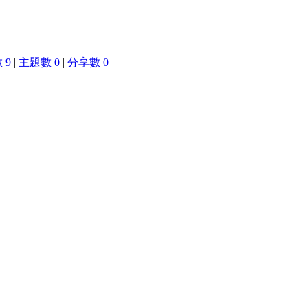
 9
|
主題數 0
|
分享數 0