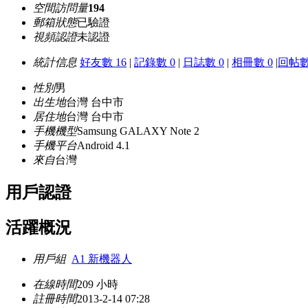
空間訪問量
194
郵箱狀態
已驗證
視頻認證
未認證
統計信息
好友數 16
|
記錄數 0
|
日誌數 0
|
相冊數 0
|
回帖數
性別
男
出生地
台灣 台中市
居住地
台灣 台中市
手機機型
Samsung GALAXY Note 2
手機平台
Android 4.1
來自
台灣
用戶認證
活躍概況
用戶組
A1 新機器人
在線時間
209 小時
註冊時間
2013-2-14 07:28