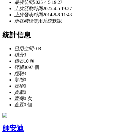
最後訪問
2025-4-5 19:27
上次活動時間
2025-4-5 19:27
上次發表時間
2014-8-8 11:43
所在時區
使用系統默認
統計信息
已用空間
0 B
積分
3
鑽石
10 顆
碎鑽
3097 個
經驗
3
幫助
0
技術
0
貢獻
0
宣傳
0 次
金豆
0 個
帥安迪