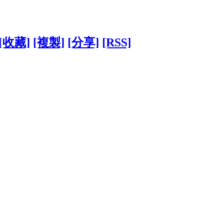
[收藏]
[複製]
[分享]
[RSS]