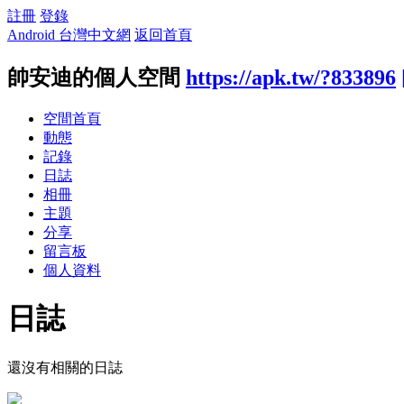
註冊
登錄
Android 台灣中文網
返回首頁
帥安迪的個人空間
https://apk.tw/?833896
空間首頁
動態
記錄
日誌
相冊
主題
分享
留言板
個人資料
日誌
還沒有相關的日誌