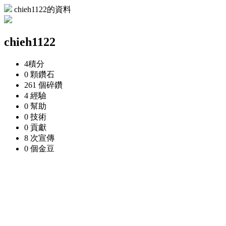
chieh1122的資料
chieh1122
4
積分
0 顆
鑽石
261 個
碎鑽
4
經驗
0
幫助
0
技術
0
貢獻
8 次
宣傳
0 個
金豆