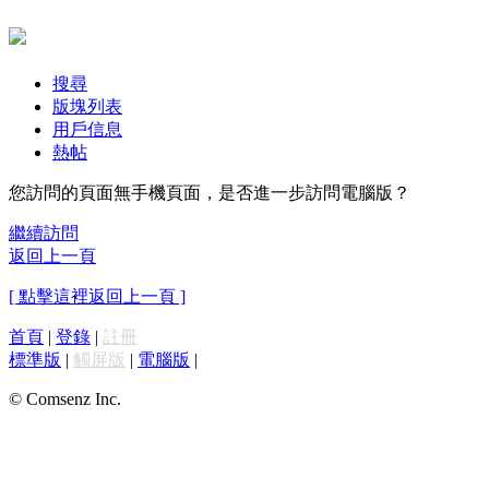
搜尋
版塊列表
用戶信息
熱帖
您訪問的頁面無手機頁面，是否進一步訪問電腦版？
繼續訪問
返回上一頁
[ 點擊這裡返回上一頁 ]
首頁
|
登錄
|
註冊
標準版
|
觸屏版
|
電腦版
|
© Comsenz Inc.