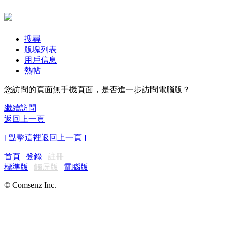
搜尋
版塊列表
用戶信息
熱帖
您訪問的頁面無手機頁面，是否進一步訪問電腦版？
繼續訪問
返回上一頁
[ 點擊這裡返回上一頁 ]
首頁
|
登錄
|
註冊
標準版
|
觸屏版
|
電腦版
|
© Comsenz Inc.