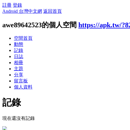
註冊
登錄
Android 台灣中文網
返回首頁
awe89642523的個人空間
https://apk.tw/?
空間首頁
動態
記錄
日誌
相冊
主題
分享
留言板
個人資料
記錄
現在還沒有記錄