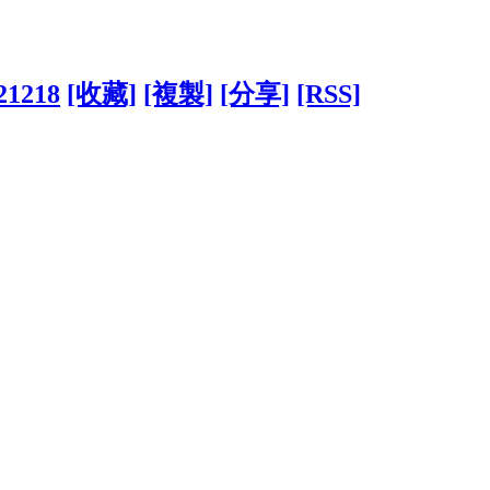
821218
[收藏]
[複製]
[分享]
[RSS]