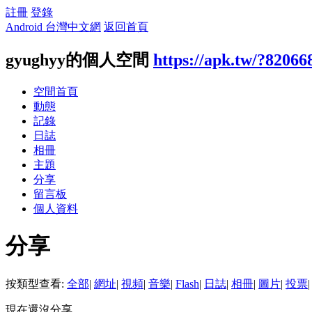
註冊
登錄
Android 台灣中文網
返回首頁
gyughyy的個人空間
https://apk.tw/?82066
空間首頁
動態
記錄
日誌
相冊
主題
分享
留言板
個人資料
分享
按類型查看:
全部
|
網址
|
視頻
|
音樂
|
Flash
|
日誌
|
相冊
|
圖片
|
投票
|
現在還沒分享