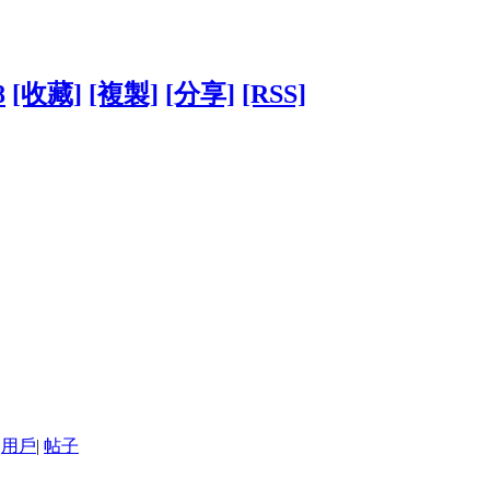
8
[收藏]
[複製]
[分享]
[RSS]
用戶
|
帖子