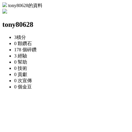
tony80628的資料
tony80628
3
積分
0 顆
鑽石
178 個
碎鑽
3
經驗
0
幫助
0
技術
0
貢獻
0 次
宣傳
0 個
金豆