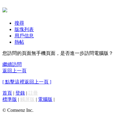
搜尋
版塊列表
用戶信息
熱帖
您訪問的頁面無手機頁面，是否進一步訪問電腦版？
繼續訪問
返回上一頁
[ 點擊這裡返回上一頁 ]
首頁
|
登錄
|
註冊
標準版
|
觸屏版
|
電腦版
|
© Comsenz Inc.