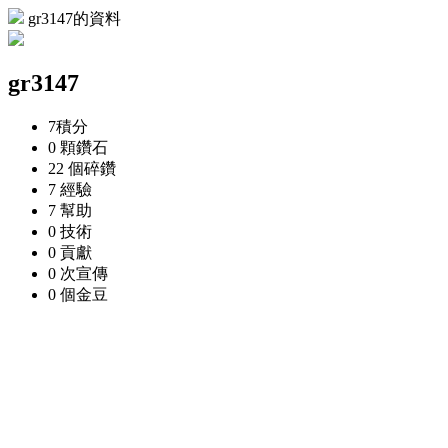
gr3147的資料
gr3147
7
積分
0 顆
鑽石
22 個
碎鑽
7
經驗
7
幫助
0
技術
0
貢獻
0 次
宣傳
0 個
金豆