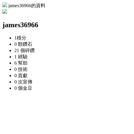
james36966的資料
james36966
1
積分
0 顆
鑽石
21 個
碎鑽
1
經驗
6
幫助
0
技術
0
貢獻
0 次
宣傳
0 個
金豆