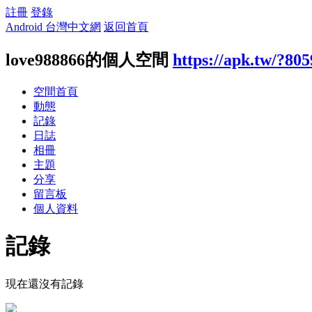
註冊
登錄
Android 台灣中文網
返回首頁
love988866的個人空間
https://apk.tw/?80
空間首頁
動態
記錄
日誌
相冊
主題
分享
留言板
個人資料
記錄
現在還沒有記錄