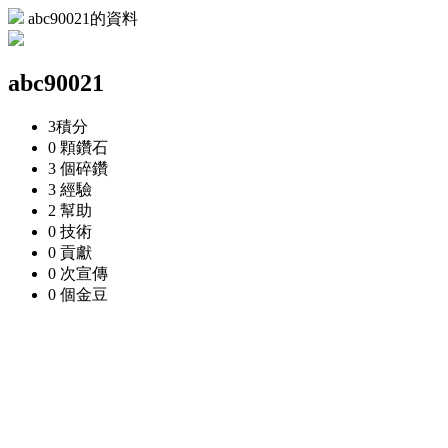
abc90021的資料
abc90021
3
積分
0 顆
鑽石
3 個
碎鑽
3
經驗
2
幫助
0
技術
0
貢獻
0 次
宣傳
0 個
金豆