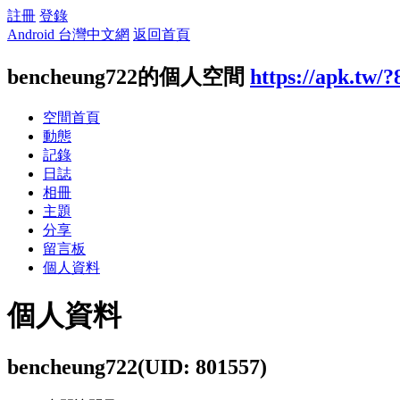
註冊
登錄
Android 台灣中文網
返回首頁
bencheung722的個人空間
https://apk.tw/
空間首頁
動態
記錄
日誌
相冊
主題
分享
留言板
個人資料
個人資料
bencheung722
(UID: 801557)