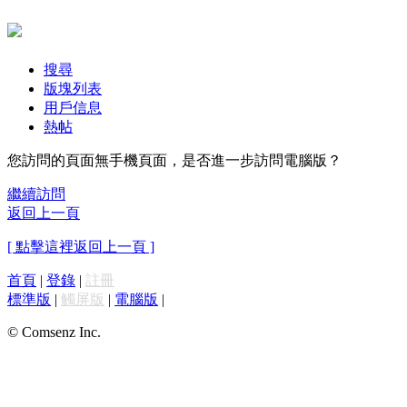
搜尋
版塊列表
用戶信息
熱帖
您訪問的頁面無手機頁面，是否進一步訪問電腦版？
繼續訪問
返回上一頁
[ 點擊這裡返回上一頁 ]
首頁
|
登錄
|
註冊
標準版
|
觸屏版
|
電腦版
|
© Comsenz Inc.