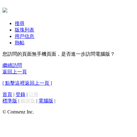
搜尋
版塊列表
用戶信息
熱帖
您訪問的頁面無手機頁面，是否進一步訪問電腦版？
繼續訪問
返回上一頁
[ 點擊這裡返回上一頁 ]
首頁
|
登錄
|
註冊
標準版
|
觸屏版
|
電腦版
|
© Comsenz Inc.