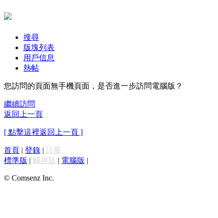
搜尋
版塊列表
用戶信息
熱帖
您訪問的頁面無手機頁面，是否進一步訪問電腦版？
繼續訪問
返回上一頁
[ 點擊這裡返回上一頁 ]
首頁
|
登錄
|
註冊
標準版
|
觸屏版
|
電腦版
|
© Comsenz Inc.