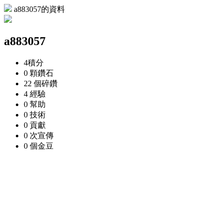
a883057的資料
a883057
4
積分
0 顆
鑽石
22 個
碎鑽
4
經驗
0
幫助
0
技術
0
貢獻
0 次
宣傳
0 個
金豆