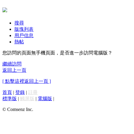
搜尋
版塊列表
用戶信息
熱帖
您訪問的頁面無手機頁面，是否進一步訪問電腦版？
繼續訪問
返回上一頁
[ 點擊這裡返回上一頁 ]
首頁
|
登錄
|
註冊
標準版
|
觸屏版
|
電腦版
|
© Comsenz Inc.