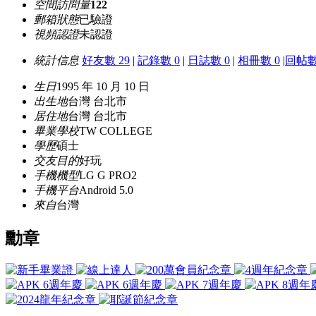
空間訪問量
122
郵箱狀態
已驗證
視頻認證
未認證
統計信息
好友數 29
|
記錄數 0
|
日誌數 0
|
相冊數 0
|
回帖數
生日
1995 年 10 月 10 日
出生地
台灣 台北市
居住地
台灣 台北市
畢業學校
TW COLLEGE
學歷
碩士
交友目的
好玩
手機機型
LG G PRO2
手機平台
Android 5.0
來自
台灣
勳章