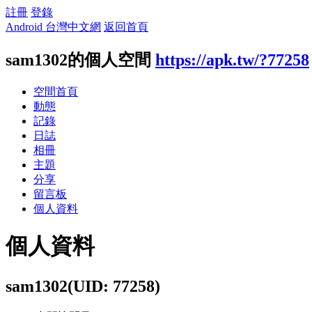
註冊
登錄
Android 台灣中文網
返回首頁
sam1302的個人空間
https://apk.tw/?77258
空間首頁
動態
記錄
日誌
相冊
主題
分享
留言板
個人資料
個人資料
sam1302
(UID: 77258)