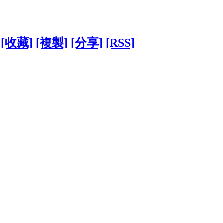
[收藏]
[複製]
[分享]
[RSS]