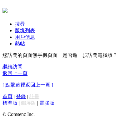
搜尋
版塊列表
用戶信息
熱帖
您訪問的頁面無手機頁面，是否進一步訪問電腦版？
繼續訪問
返回上一頁
[ 點擊這裡返回上一頁 ]
首頁
|
登錄
|
註冊
標準版
|
觸屏版
|
電腦版
|
© Comsenz Inc.