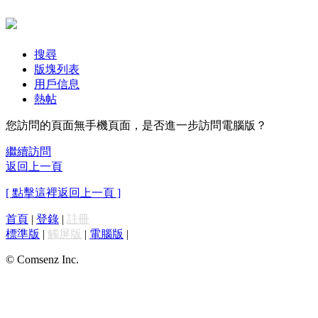
搜尋
版塊列表
用戶信息
熱帖
您訪問的頁面無手機頁面，是否進一步訪問電腦版？
繼續訪問
返回上一頁
[ 點擊這裡返回上一頁 ]
首頁
|
登錄
|
註冊
標準版
|
觸屏版
|
電腦版
|
© Comsenz Inc.