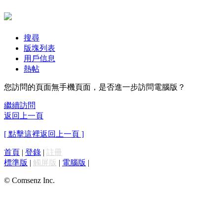
搜尋
版塊列表
用戶信息
熱帖
您訪問的頁面無手機頁面，是否進一步訪問電腦版？
繼續訪問
返回上一頁
[ 點擊這裡返回上一頁 ]
首頁
|
登錄
|
註冊
標準版
|
觸屏版
|
電腦版
|
© Comsenz Inc.