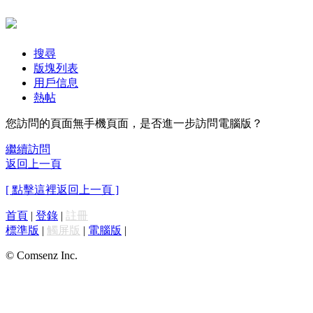
搜尋
版塊列表
用戶信息
熱帖
您訪問的頁面無手機頁面，是否進一步訪問電腦版？
繼續訪問
返回上一頁
[ 點擊這裡返回上一頁 ]
首頁
|
登錄
|
註冊
標準版
|
觸屏版
|
電腦版
|
© Comsenz Inc.