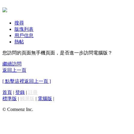
搜尋
版塊列表
用戶信息
熱帖
您訪問的頁面無手機頁面，是否進一步訪問電腦版？
繼續訪問
返回上一頁
[ 點擊這裡返回上一頁 ]
首頁
|
登錄
|
註冊
標準版
|
觸屏版
|
電腦版
|
© Comsenz Inc.