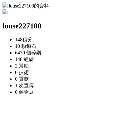
louse227100的資料
louse227100
148
積分
10 顆
鑽石
6430 個
碎鑽
148
經驗
2
幫助
0
技術
0
貢獻
1 次
宣傳
0 個
金豆