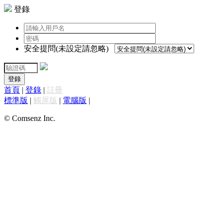
登錄
安全提問(未設定請忽略)
登錄
首頁
|
登錄
|
註冊
標準版
|
觸屏版
|
電腦版
|
© Comsenz Inc.