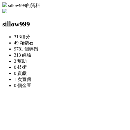
sillow999的資料
sillow999
313
積分
49 顆
鑽石
9781 個
碎鑽
313
經驗
3
幫助
0
技術
0
貢獻
1 次
宣傳
0 個
金豆