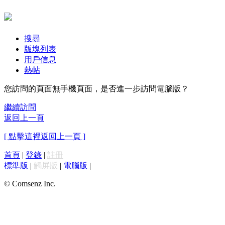
搜尋
版塊列表
用戶信息
熱帖
您訪問的頁面無手機頁面，是否進一步訪問電腦版？
繼續訪問
返回上一頁
[ 點擊這裡返回上一頁 ]
首頁
|
登錄
|
註冊
標準版
|
觸屏版
|
電腦版
|
© Comsenz Inc.