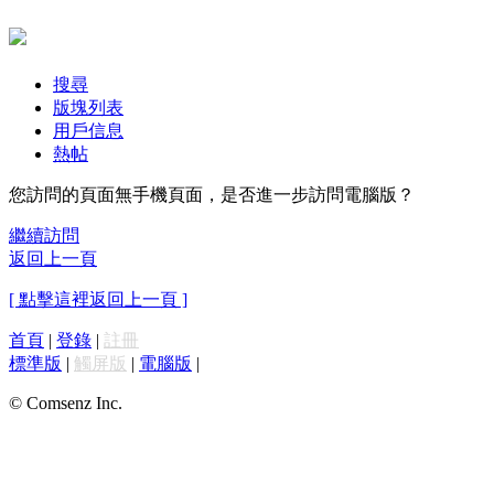
搜尋
版塊列表
用戶信息
熱帖
您訪問的頁面無手機頁面，是否進一步訪問電腦版？
繼續訪問
返回上一頁
[ 點擊這裡返回上一頁 ]
首頁
|
登錄
|
註冊
標準版
|
觸屏版
|
電腦版
|
© Comsenz Inc.