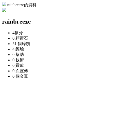
rainbreeze的資料
rainbreeze
4
積分
0 顆
鑽石
51 個
碎鑽
4
經驗
0
幫助
0
技術
0
貢獻
0 次
宣傳
0 個
金豆