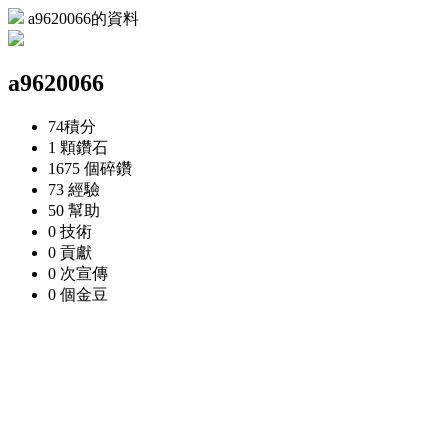
a9620066的資料
a9620066
74
積分
1 顆
鑽石
1675 個
碎鑽
73
經驗
50
幫助
0
技術
0
貢獻
0 次
宣傳
0 個
金豆