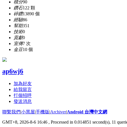
積分
90
鑽石
122 顆
碎鑽
13890 個
經驗
86
幫助
351
技術
0
貢獻
0
宣傳
7 次
金豆
10 個
ap6wj6
加為好友
給我留言
打個招呼
發送消息
聯繫我們
|
小黑屋
|
手機版
|
Archiver
|
Android 台灣中文網
GMT+8, 2026-8-6 16:46
, Processed in 0.014851 second(s), 11 que