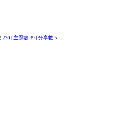
230
|
主題數 39
|
分享數 5