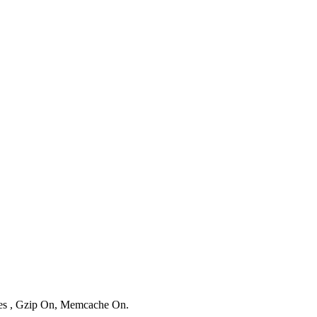
ries , Gzip On, Memcache On.