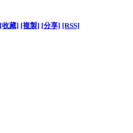
[收藏]
[複製]
[分享]
[RSS]