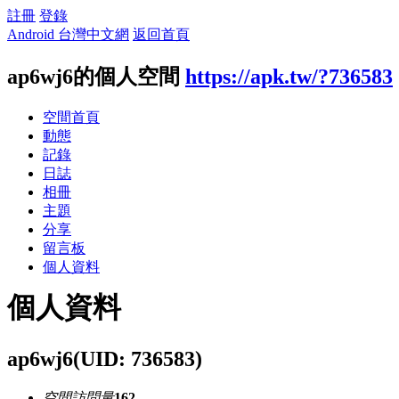
註冊
登錄
Android 台灣中文網
返回首頁
ap6wj6的個人空間
https://apk.tw/?736583
空間首頁
動態
記錄
日誌
相冊
主題
分享
留言板
個人資料
個人資料
ap6wj6
(UID: 736583)
空間訪問量
162