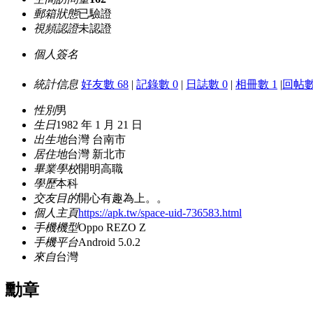
郵箱狀態
已驗證
視頻認證
未認證
個人簽名
統計信息
好友數 68
|
記錄數 0
|
日誌數 0
|
相冊數 1
|
回帖數 
性別
男
生日
1982 年 1 月 21 日
出生地
台灣 台南市
居住地
台灣 新北市
畢業學校
開明高職
學歷
本科
交友目的
開心有趣為上。。
個人主頁
https://apk.tw/space-uid-736583.html
手機機型
Oppo REZO Z
手機平台
Android 5.0.2
來自
台灣
勳章