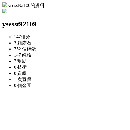
ysesst92109的資料
ysesst92109
147
積分
3 顆
鑽石
752 個
碎鑽
147
經驗
7
幫助
0
技術
0
貢獻
1 次
宣傳
0 個
金豆