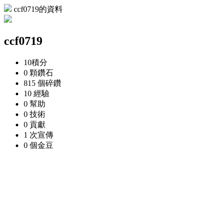
ccf0719的資料
ccf0719
10
積分
0 顆
鑽石
815 個
碎鑽
10
經驗
0
幫助
0
技術
0
貢獻
1 次
宣傳
0 個
金豆