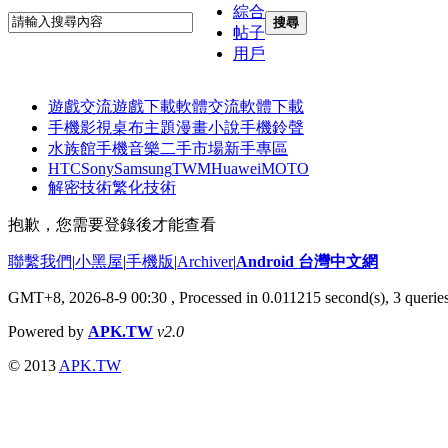
綜合
搜尋
帖子
用戶
遊戲交流
遊戲下載
軟體交流
軟體下載
手機影視
桌布主題
漫畫小說
手機鈴聲
水族館
手機音樂
二手市場
新手專區
HTC
Sony
Samsung
TWM
Huawei
MOTO
解密技術
繁化技術
抱歉，您需要登錄後才能查看
聯繫我們
|
小黑屋
|
手機版
|
Archiver
|
Android 台灣中文網
GMT+8, 2026-8-9 00:30
, Processed in 0.011215 second(s), 3 quer
Powered by
APK.TW
v2.0
© 2013
APK.TW