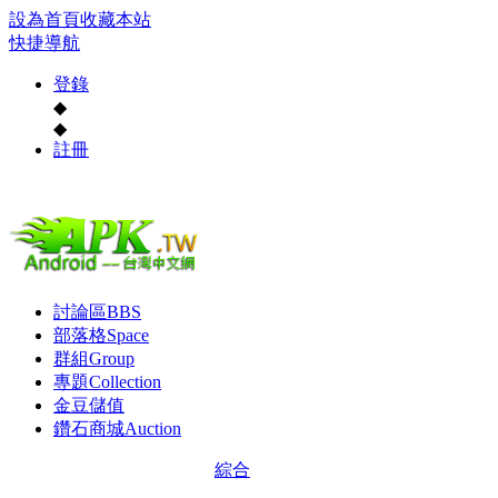
設為首頁
收藏本站
快捷導航
登錄
◆
◆
註冊
討論區
BBS
部落格
Space
群組
Group
專題
Collection
金豆儲值
鑽石商城
Auction
綜合