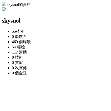
skysnol的資料
skysnol
55
積分
0 顆
鑽石
469 個
碎鑽
54
經驗
117
幫助
0
技術
0
貢獻
0 次
宣傳
0 個
金豆