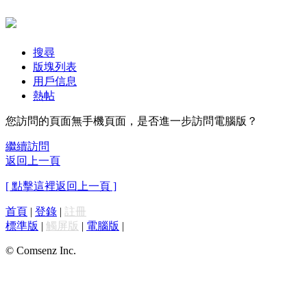
搜尋
版塊列表
用戶信息
熱帖
您訪問的頁面無手機頁面，是否進一步訪問電腦版？
繼續訪問
返回上一頁
[ 點擊這裡返回上一頁 ]
首頁
|
登錄
|
註冊
標準版
|
觸屏版
|
電腦版
|
© Comsenz Inc.