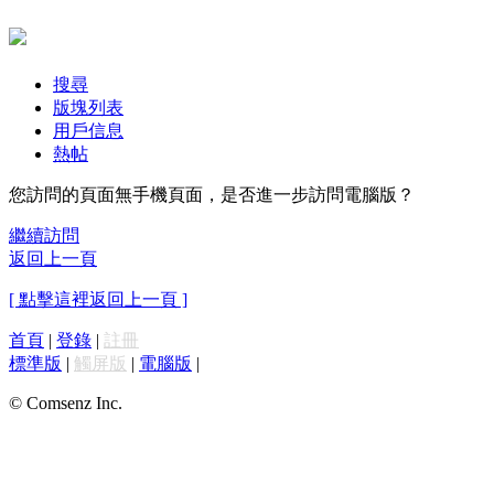
搜尋
版塊列表
用戶信息
熱帖
您訪問的頁面無手機頁面，是否進一步訪問電腦版？
繼續訪問
返回上一頁
[ 點擊這裡返回上一頁 ]
首頁
|
登錄
|
註冊
標準版
|
觸屏版
|
電腦版
|
© Comsenz Inc.