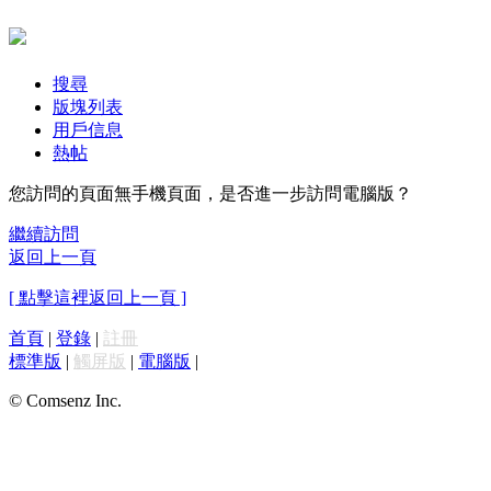
搜尋
版塊列表
用戶信息
熱帖
您訪問的頁面無手機頁面，是否進一步訪問電腦版？
繼續訪問
返回上一頁
[ 點擊這裡返回上一頁 ]
首頁
|
登錄
|
註冊
標準版
|
觸屏版
|
電腦版
|
© Comsenz Inc.